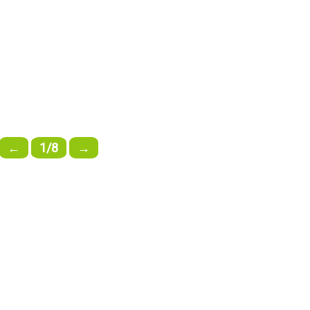
←
1/8
→