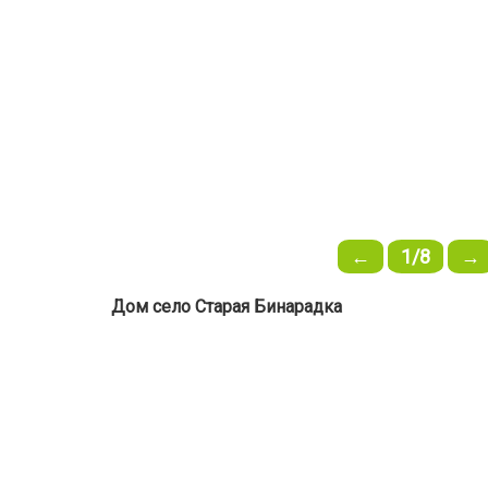
←
1/8
→
Дом село Старая Бинарадка