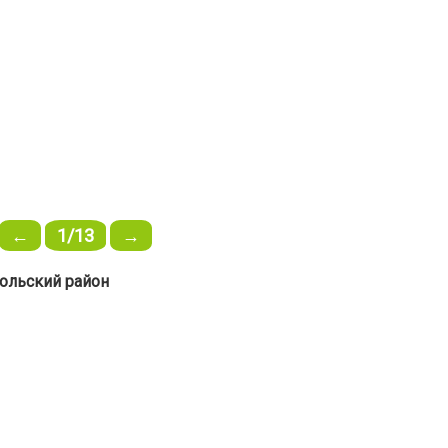
←
1/13
→
польский район