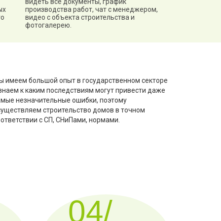
видеть все документы, график
ых
производства работ, чат с менеджером,
то
видео с объекта строительства и
фотогалерею.
ы имеем большой опыт в государственном секторе
 знаем к каким последствиям могут привести даже
амые незначительные ошибки, поэтому
существляем строительство домов в точном
оответствии с СП, СНиПами, нормами.
04/