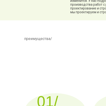
изменится. У нас под
производства работ с
проектирование и стр
мы проектируем и стро
преимущества/
01/