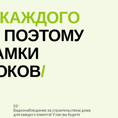
 КАЖДОГО
, ПОЭТОМУ
АМКИ
ОКОВ
/
03
/
Видеонаблюдение за строительством дома
для каждого клиента! У нас вы будете