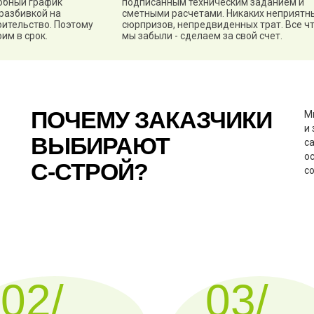
робный график
подписанным техническим заданием и
 разбивкой на
сметными расчетами. Никаких неприятн
оительство. Поэтому
сюрпризов, непредвиденных трат. Все ч
им в срок.
мы забыли - сделаем за свой счет.
ПОЧЕМУ ЗАКАЗЧИКИ
М
и
ВЫБИРАЮТ
с
о
C-СТРОЙ?
с
02/
03/